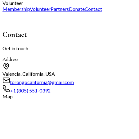
Volunteer
Membership
Volunteer
Partners
Donate
Contact
Contact
Get in touch
Address
Valencia, California, USA
torongocalifornia@gmail.com
+1 (805) 551-0392
Map