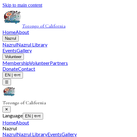
Skip to main content
Torongo of California
Home
About
Nazrul
Nazrul
Nazrul Library
Events
Gallery
Volunteer
Membership
Volunteer
Partners
Donate
Contact
EN
|
বাংলা
☰
Torongo of California
✕
Language
EN
|
বাংলা
Home
About
Nazrul
Nazrul
Nazrul Library
Events
Gallery